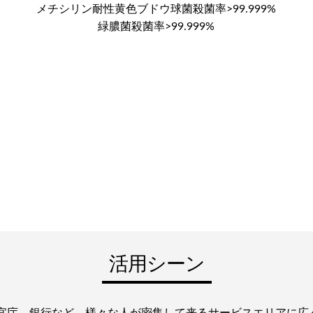
メチシリン耐性黄色ブドウ球菌殺菌率>99.999%
緑膿菌殺菌率>99.999%
活用シーン
官庁、銀行など、様々な人が密集して来るサービスエリアに広