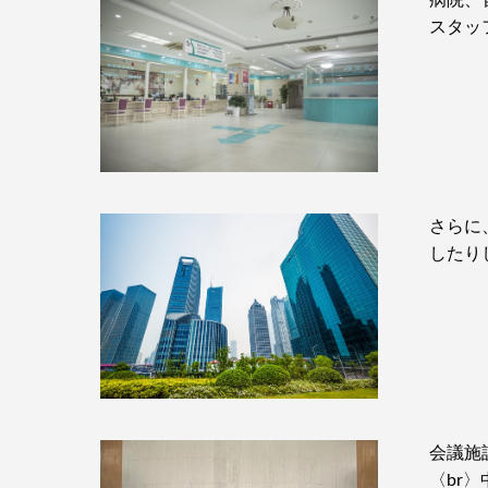
スタッ
さらに
したり
会議施
〈br